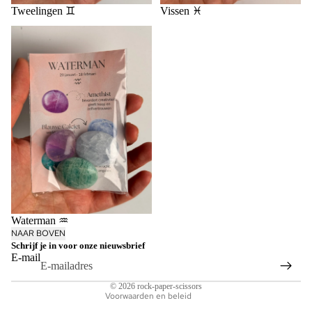
Tweelingen ♊️
Vissen ♓️
Waterman ♒️
Privacybeleid
Terugbetalingsbeleid
Waterman ♒️
NAAR BOVEN
Contactgegevens
Schrijf je in voor onze nieuwsbrief
Algemene voorwaarden
E-mail
Verzendbeleid
© 2026
rock-paper-scissors
Voorwaarden en beleid