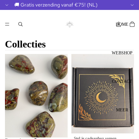
🚚 Gratis verzending vanaf €75! (NL)
HOME
Collecties
WEBSHOP
Boogschutter ♐️
CONTACT
MEER
Stel je cadeaubox samen