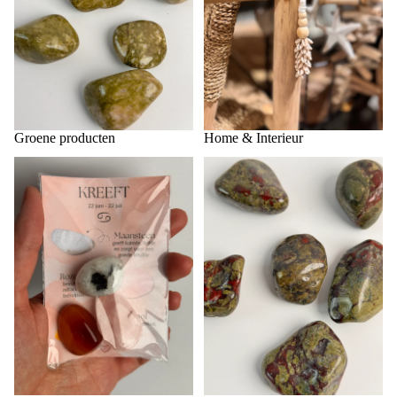
Groene producten
Home & Interieur
Kreeft ♋️
Leeuw ♌️