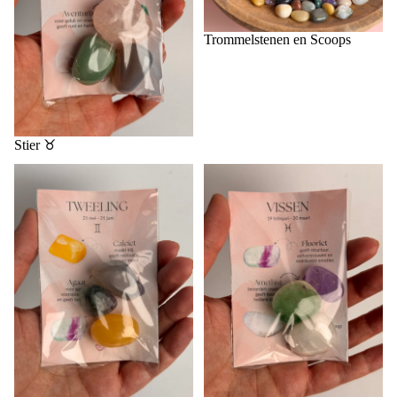
Trommelstenen en Scoops
Stier ♉️
Tweelingen ♊️
Vissen ♓️