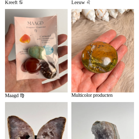
Kreeft ♋️
Leeuw ♌️
Multicolor producten
Maagd ♍️
Multicolor producten
Maagd ♍️
Op standaard
Paarse producten