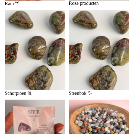
Roze producten
Ram ♈️
Schorpioen ♏️
Steenbok ♑️
Schorpioen ♏️
Steenbok ♑️
Trommelstenen en Scoops
Stier ♉️